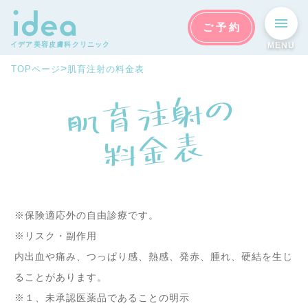
ご予約
イデア美容皮膚科クリニック
MENU
>
TOPページ
肌育注射の料金表
肌
育
注
射
の

料
金
表
※保険適応外の自由診療です。
※リスク・副作用
内出血や痛み、つっぱり感、熱感、発赤、腫れ、硬結を生じ
ることがあります。
※１、未承認医薬品であることの明示