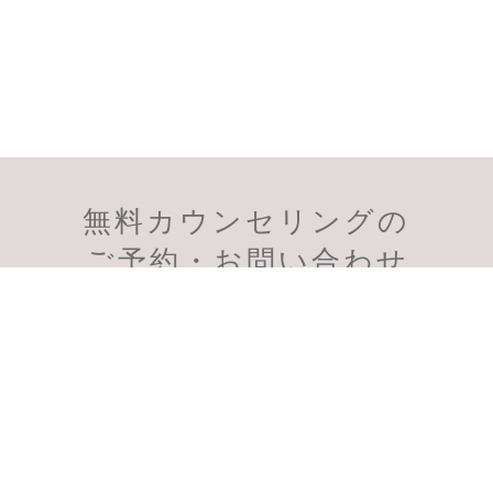
無料カウンセリングの
会員様のご予約
初診のご予約
ご予約・お問い合わせ
受付時間：11:00～19:00
スマートフォン、PHSからも通話無料