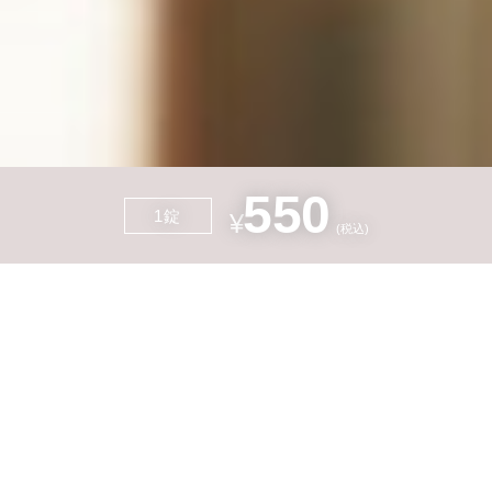
550
1錠
¥
会員様のご予約
初診のご予約
(税込)
内服薬サノレックスとは？
内服薬サノレックスの効果
詳しく見る
詳しく見る
内服薬サノレックスの料金
詳しく見る