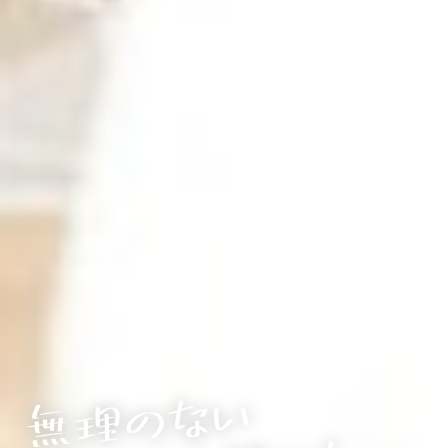
無
理
の
な
い

ダ
イ
エット
だ
長