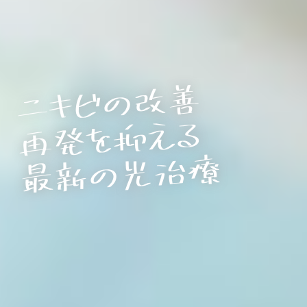
ニキ
ビ
の
改
善

再
発を
抑
最
新
の
光
治
える

療