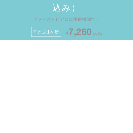
込み）
ファーストピアスは医療機関で。
会員様のご予約
初診のご予約
7,260
耳たぶ1ヶ所
¥
(税込)
耳たぶピアス・軟骨ピアスなどお気軽にご相談ください。
ピアスで

ピアスで

お悩みの方へ
人気のプラン
詳しく見る
詳しく見る
耳ピアス
ボディピアス（へそ）
詳しく見る
詳しく見る