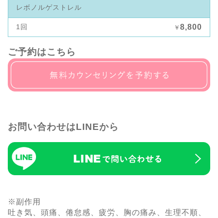
レボノルゲストレル
1回
8,800
￥
ご予約はこちら
お問い合わせはLINEから
※副作用
吐き気、頭痛、倦怠感、疲労、胸の痛み、生理不順、