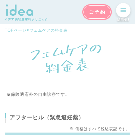
ご予約
イデア美容皮膚科クリニック
MENU
>
TOPページ
フェムケアの料金表
フ
ェ
ム
ケ
ア
の

料
金
表
※保険適応外の自由診療です。
アフターピル（緊急避妊薬）
※ 価格はすべて税込表記です。