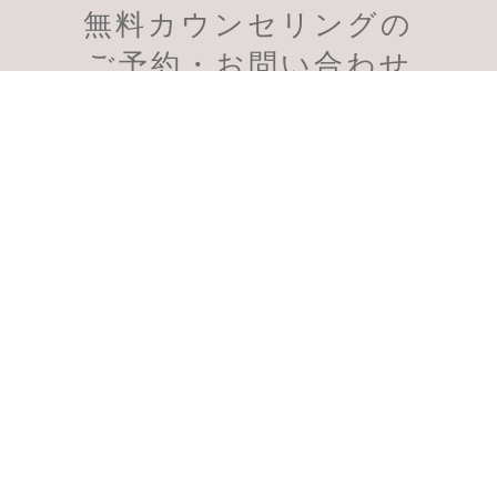
無料カウンセリングの
会員様のご予約
初診のご予約
ご予約・お問い合わせ
受付時間：11:00～19:00
スマートフォン、PHSからも通話無料
千葉柏院
千葉船橋院
0120-956-901
0120-957-598
〒277-0021 千葉県柏市中央町2
〒273-0005 千葉県船橋市本町1