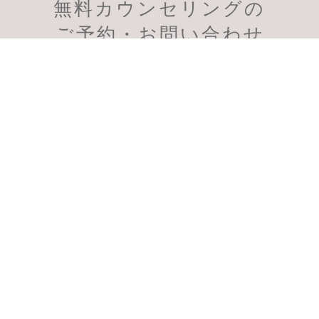
無料カウンセリングの
会員様のご予約
初診のご予約
ご予約・お問い合わせ
受付時間：11:00～19:00
スマートフォン、PHSからも通話無料
千葉柏院
千葉船橋院
0120-956-901
0120-957-598
〒277-0021 千葉県柏市中央町2
〒273-0005 千葉県船橋市本町1
丁目-1 柏センタービル6F
丁目-4-11 船橋小林ビル1F