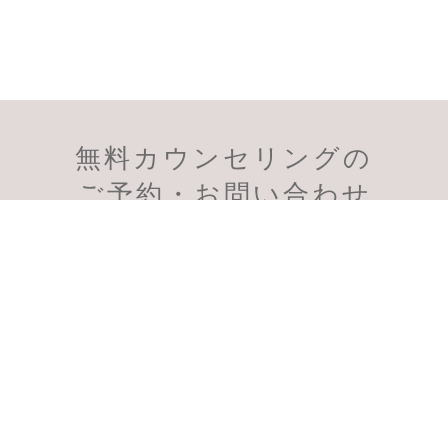
無料カウンセリングの
会員様のご予約
初診のご予約
ご予約・お問い合わせ
受付時間：11:00～19:00
スマートフォン、PHSからも通話無料