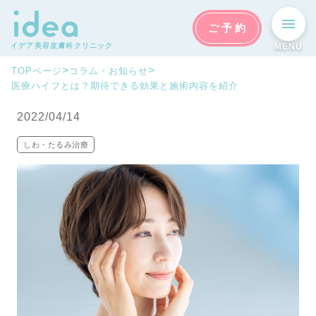
ご予約
イデア美容皮膚科クリニック
MENU
>
>
TOPページ
コラム・お知らせ
医療ハイフとは？期待できる効果と施術内容を紹介
2022/04/14
しわ・たるみ治療