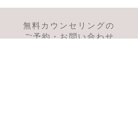
無料カウンセリングの
会員様のご予約
初診のご予約
ご予約・お問い合わせ
受付時間：11:00～19:00
スマートフォン、PHSからも通話無料
千葉柏院
千葉船橋院