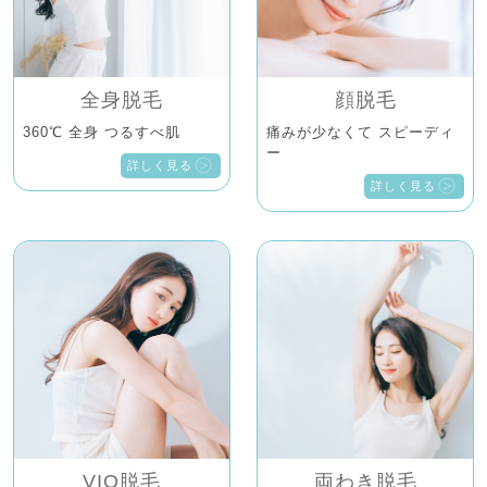
全身脱毛
顔脱毛
360℃ 全身 つるすべ肌
痛みが少なくて スピーディ
ー
詳しく見る
詳しく見る
VIO脱毛
両わき脱毛