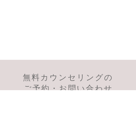
無料カウンセリングの
会員様のご予約
初診のご予約
ご予約・お問い合わせ
受付時間：11:00～19:00
スマートフォン、PHSからも通話無料