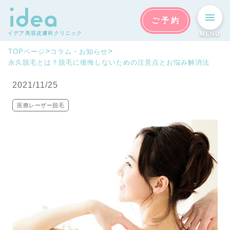
ご予約
イデア美容皮膚科クリニック
MENU
>
>
TOPページ
コラム・お知らせ
永久脱毛とは？脱毛に後悔しないための注意点とお悩み解消法
2021/11/25
医療レーザー脱毛