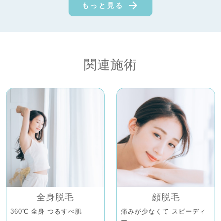
もっと見る
関連施術
全身脱毛
顔脱毛
360℃ 全身 つるすべ肌
痛みが少なくて スピーディ
ー