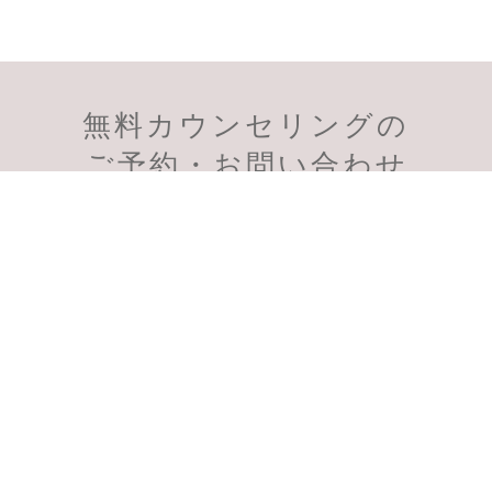
無料カウンセリングの
会員様のご予約
初診のご予約
ご予約・お問い合わせ
受付時間：11:00～19:00
スマートフォン、PHSからも通話無料