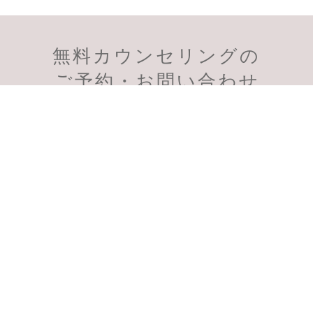
無料カウンセリングの
会員様のご予約
初診のご予約
ご予約・お問い合わせ
受付時間：11:00～19:00
スマートフォン、PHSからも通話無料
千葉柏院
千葉船橋院