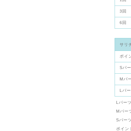
3回
6回
サリ
ポイ
Sパ
Mパ
Lパ
Lパー
Mパー
Sパー
ポイン