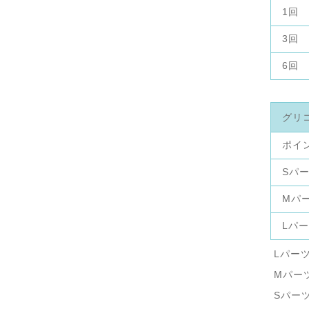
1回
3回
6回
グリ
ポイ
Sパ
Mパ
Lパ
Lパー
Mパー
Sパー