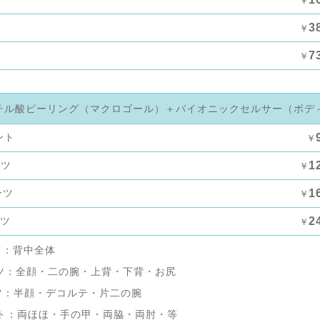
￥
3
￥
7
￥
チル酸ピーリング（マクロゴール）＋バイオニックセルサー（ボデ
ント
￥
ーツ
1
￥
ーツ
1
￥
ーツ
2
￥
ツ：背中全体
ツ：全顔・二の腕・上背・下背・お尻
ツ：半顔・デコルテ・片二の腕
ト：両ほほ・手の甲・両脇・両肘・等