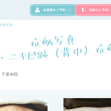
会員様のご予約
初診のご予約
ク
症例写真
症
例
写
真

ニ
キ
ビ
・
ニ
キ
ビ
跡
（
背
中
）
症
例
写
: 千葉柏院