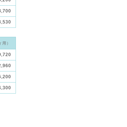
8,700
3,530
ィ用）
9,720
2,960
6,200
4,300