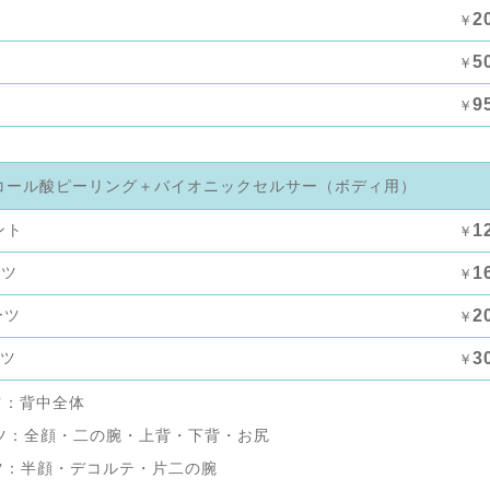
2
￥
5
￥
9
￥
コール酸ピーリング＋バイオニックセルサー（ボディ用）
ント
1
￥
ーツ
1
￥
ーツ
2
￥
ーツ
3
￥
ツ：背中全体
ツ：全顔・二の腕・上背・下背・お尻
ツ：半顔・デコルテ・片二の腕