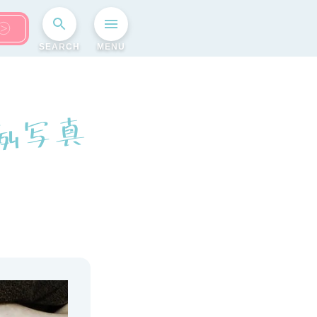
SEARCH
MENU
真