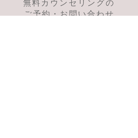
無料カウンセリングの
会員様のご予約
初診のご予約
ご予約・お問い合わせ
受付時間：11:00～19:00
スマートフォン、PHSからも通話無料
千葉柏院
千葉船橋院
0120-956-901
0120-957-598
〒277-0021 千葉県柏市中央町2
〒273-0005 千葉県船橋市本町1
丁目-1 柏センタービル6F
丁目-4-11 船橋小林ビル1F